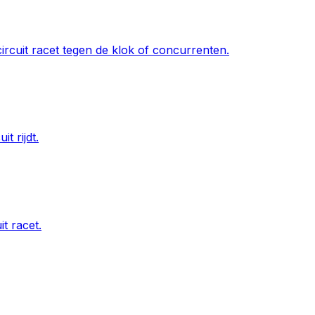
circuit racet tegen de klok of concurrenten.
t rijdt.
t racet.