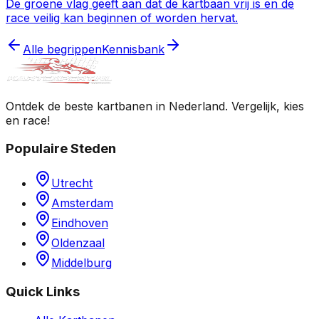
De groene vlag geeft aan dat de kartbaan vrij is en de
race veilig kan beginnen of worden hervat.
Alle begrippen
Kennisbank
Ontdek de beste kartbanen in Nederland. Vergelijk, kies
en race!
Populaire Steden
Utrecht
Amsterdam
Eindhoven
Oldenzaal
Middelburg
Quick Links