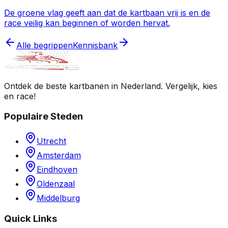
De groene vlag geeft aan dat de kartbaan vrij is en de
race veilig kan beginnen of worden hervat.
Alle begrippen
Kennisbank
Ontdek de beste kartbanen in Nederland. Vergelijk, kies
en race!
Populaire Steden
Utrecht
Amsterdam
Eindhoven
Oldenzaal
Middelburg
Quick Links