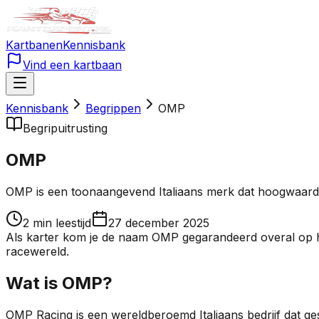
Kartbanen
Kennisbank
Vind een kartbaan
Kennisbank
Begrippen
OMP
Begrip
uitrusting
OMP
OMP is een toonaangevend Italiaans merk dat hoogwaardi
2
min leestijd
27 december 2025
Als karter kom je de naam OMP gegarandeerd overal op het
racewereld.
Wat is OMP?
OMP Racing is een wereldberoemd Italiaans bedrijf dat ges