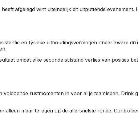
heeft afgelegd wint uiteindelijk dit uitputtende evenement.
consistentie en fysieke uithoudingsvermogen onder zware druk
en.
ultaat omdat elke seconde stilstand verlies van posities be
n voldoende rustmomenten in voor al je teamleden. Drink g
 van alleen maar te jagen op de allersnelste ronde. Controle