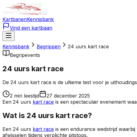
Kartbanen
Kennisbank
Vind een kartbaan
Kennisbank
Begrippen
24 uurs kart race
Begrip
events
24 uurs kart race
De 24 uurs kart race is de ultieme test voor je uithoudin
2
min leestijd
27 december 2025
Een 24 uurs
kart race
is een spectaculair evenement waar
Wat is 24 uurs kart race?
Een 24 uurs
kart race
is een endurance wedstrijd waarbij t
afwisselen tijdens verplichte pitstops.